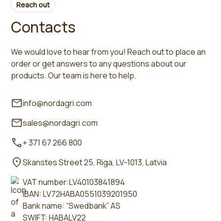
Reach out
Contacts
We would love to hear from you! Reach out to place an
order or get answers to any questions about our
products. Our team is here to help.
info@nordagri.com
sales@nordagri.com
+ 371 67 266 800
Skanstes Street 25, Riga, LV-1013, Latvia
VAT number:LV40103841894
IBAN: LV72HABA0551039201950
Bank name: “Swedbank” AS
SWIFT: HABALV22