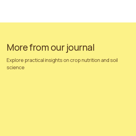
在不久的将来，我们很高兴能分享更多关于我们为改善环
境所做的持续而专注的努力。
敬请关注，我们将继续努
力，为建设一个更清洁、更绿色的地球做出积极贡献，在
这个国际地球日及未来！
More from our journal
Explore practical insights on crop nutrition and soil
science