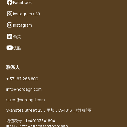
Facebook
Instagram (LV)
Instagram
领英
优酷
联系人
+ 371 67 266 800
info@nordagri.com
sales@nordagri.com
Skanstes Street 25，里加，LV-1013，拉脱维亚
增值税号：LV40103841894
IBAN：LV72HABA0551039201950