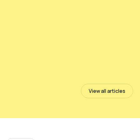
测试PeloidHUMUS® UNIVERSAL
July 13, 2023
Read more
View all articles