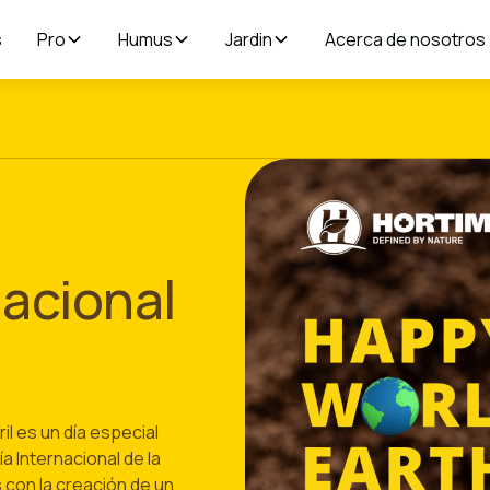
s
Pro
Humus
Jardin
Acerca de nosotros
nacional
ril es un día especial
a Internacional de la
con la creación de un