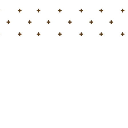
 Tierra!
nacional de la Tierra.
futuro. Así es como lo
osperar y a la
nte
.
uestran que
 orgánica, respetuosa