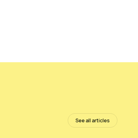
empeñar en la
erzos continuos y
imos trabajando para
nal de la Tierra y más
See all articles