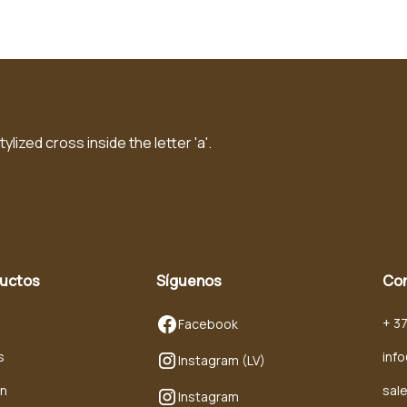
ductos
Síguenos
Co
+ 3
Facebook
s
inf
Instagram (LV)
en
sal
Instagram