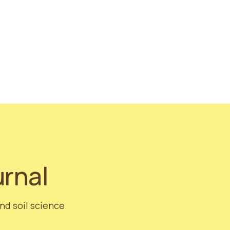
de la Tierra nos recuerda que todos tenemos un papel que des
 más sostenible.
, nos entusiasma compartir más detalles sobre nuestros esfu
ar el medio ambiente.
¡Manténganse atentos mientras segu
itivo en un planeta más limpio y verde en este Día Internacio
urnal
and soil science