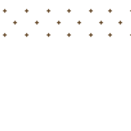
Home
Blog
¡Feliz 
¡Feliz D
El 22 de abril es un d
En Hortimed, estamos
hacemos:
Ofrecemos
natur
naturaleza a ser m
Nuestros valores 
Contamos con
ec
operamos con una 
con la naturaleza 