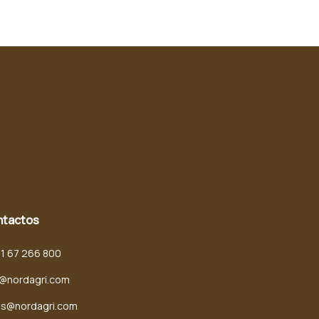
ntactos
71 67 266 800
o@nordagri.com
es@nordagri.com