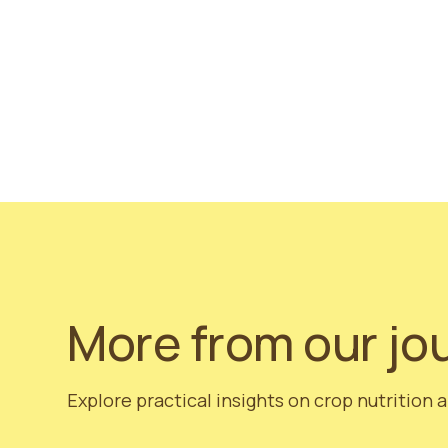
El Día Internacional 
creación de un futuro
En un futuro próximo
dedicados para mejor
lograr un impacto pos
allá!
More from our jo
Explore practical insights on crop nutrition 