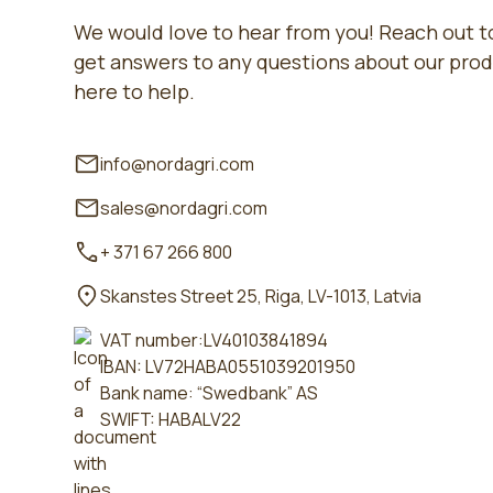
We would love to hear from you! Reach out to
get answers to any questions about our prod
here to help.
info@nordagri.com
sales@nordagri.com
+ 371 67 266 800
Skanstes Street 25, Riga, LV-1013, Latvia
VAT number:LV40103841894
IBAN: LV72HABA0551039201950
Bank name: “Swedbank” AS
SWIFT: HABALV22