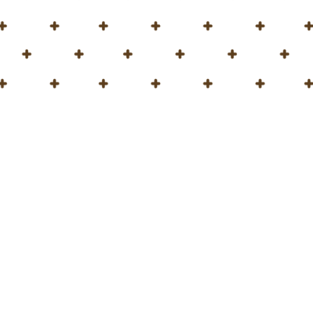
Día Internacional de la Tierra!
ía Internacional de la
ía especial para nuestro planeta, ya que celebramos el Día Inter
 comprometidos con la creación de un futuro más
sostenible
ales
recursos que ayudan al mundo a crecer, a las plantas a pr
ás verde: ¡turba, peloides y otros!
se centran en proteger la naturaleza y cuidar el
medio ambie
ológicas
certificaciones como EcoCert, RPP y Omri, que dem
fuerte conciencia y el deseo de avanzar en la dirección más
y delicada.