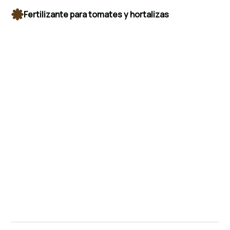
Hortimed Garden Tomatoes and Vegetables
Fertilizante para tomates y hortalizas
Respaldado