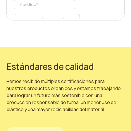
vegetales saludables mientras siguen prácticas de
Prolina —
12,3 %
obtener una cosecha casera productiva y sabrosa.
jardinería más sostenibles.
Ácido aspártico —
7,6 %
Estándares de calidad
Hemos recibido múltiples certificaciones para
nuestros productos orgánicos y estamos trabajando
para lograr un futuro más sostenible con una
producción responsable de turba, un menor uso de
plástico y una mayor reciclabilidad del material.