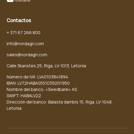
Contactos
+ 371 67 266 800
info@nordagri.com
sales@nordagri.com
Calle Skanstes 25, Riga, LV-1013, Letonia
Número de IVA: LV40103841894
IBAN: LV72HABA0551039201950
Nombre del banco: «Swedbank» AS
SWIFT: HABALV22
Dirección del banco: Balasta dambis 15, Riga, LV-1048,
Letonia