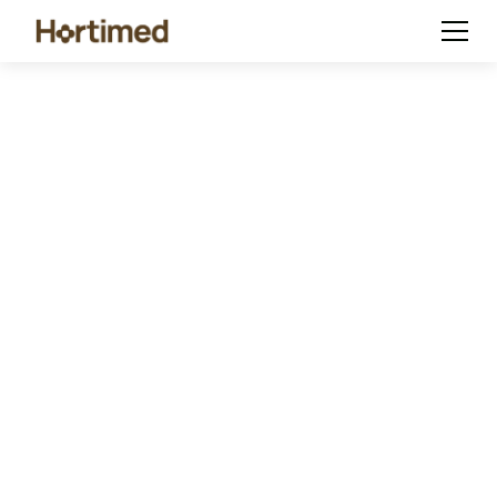
Aditivo para Sustratos
Hortimed
El Aditivo para Sustratos Hortimed es una
solución única a base de sapropel, diseñada
para productores y empresas hortícolas que
necesitan un aditivo para sustratos de calidad
constante y superior. Elaborado a partir de
sapropel, permite crear sustratos
enriquecidos con sapropel que favorecen un
desarrollo radicular más fuerte, un mejor