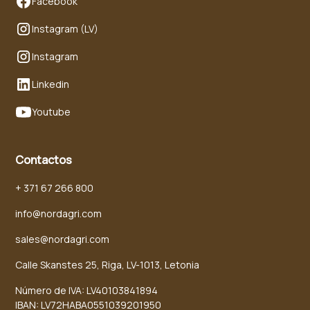
Facebook
Instagram (LV)
Instagram
Linkedin
Youtube
Contactos
+ 371 67 266 800
info@nordagri.com
sales@nordagri.com
Calle Skanstes 25, Riga, LV-1013, Letonia
Número de IVA: LV40103841894
IBAN: LV72HABA0551039201950