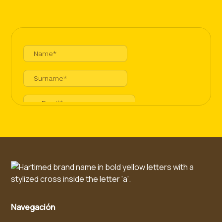
Calle Skanstes 25, Riga, LV-1013, Letonia
Número de IVA: LV40103841894
IBAN: LV72HABA0551039201950
Nombre del banco: «Swedbank» AS
SWIFT: HABALV22
Navegación