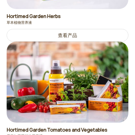
Hortimed Garden Herbs
草本植物营养液
查看产品
Hortimed Garden Tomatoes and Vegetables