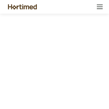
Hortimed 花园植物护
理
Hortimed Garden系列旨在通过使植物护理更容
易、更有效和更可持续，为家庭园丁提供专业的
园艺解决方案。它支持植物的健康生长，并通过
可靠、高质量的产品帮助园丁取得更好的结果。