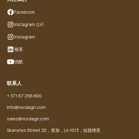
Facebook
Instagram (LV)
Instagram
领英
优酷
联系人
+ 371 67 266 800
info@nordagri.com
sales@nordagri.com
Skanstes Street 25，里加，LV-1013，拉脱维亚