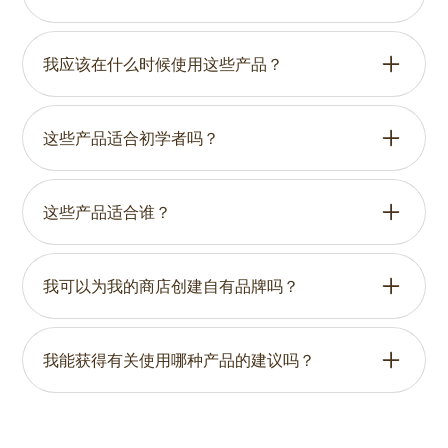
是的，通过改善生长环境和支持根系健康，这些产
品有助于促进更均匀和稳定的植物发育。
我应该在什么时候使用这些产品？
根据产品和用途，它们可以在播种、盆植、种植、
移植和定期花园维护期间使用。
这些产品适合初学者吗？
是的，它们既适合经验丰富的园丁，也适合需要可
靠且易于使用的种植解决方案的初学者。
这些产品适合谁？
这些产品适合家庭园丁、业余种植者以及任何寻求
可靠解决方案来种植、盆栽和维护健康植物的人。
我可以为我的商店创建自有品牌吗？
是的-我们为选定产品提供自有品牌解决方案。我们
的团队可以通过量身定制的包装和品牌选项为您提
我能获得有关使用哪种产品的建议吗？
供支持，帮助您以自己的品牌创建产品线。
是的，我们可以根据您的植物、园艺目标和生长条
件帮助您选择最合适的产品。