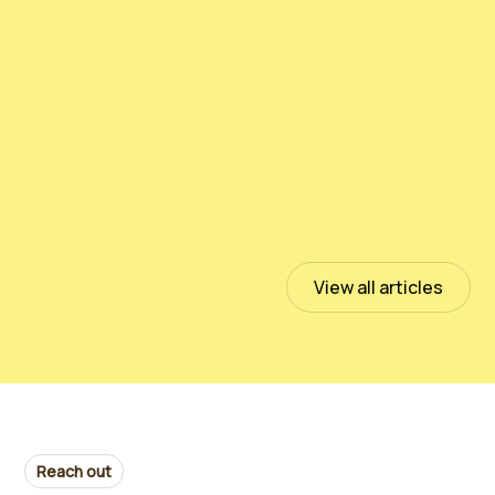
测试PeloidHUMUS® UNIVERSAL
July 13, 2023
Read more
View all articles
Reach out