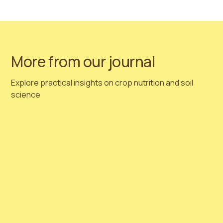
果！
请务必通过 info@hortimedpeat.com 联系我们。
More from our journal
Explore practical insights on crop nutrition and soil
science