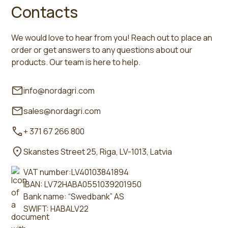
Contacts
We would love to hear from you! Reach out to place an
order or get answers to any questions about our
products. Our team is here to help.
info@nordagri.com
sales@nordagri.com
+ 371 67 266 800
Skanstes Street 25, Riga, LV-1013, Latvia
VAT number:LV40103841894
IBAN: LV72HABA0551039201950
Bank name: “Swedbank” AS
SWIFT: HABALV22