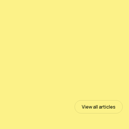
测试PeloidHUMUS® UNIVERSAL
July 13, 2023
Read more
View all articles