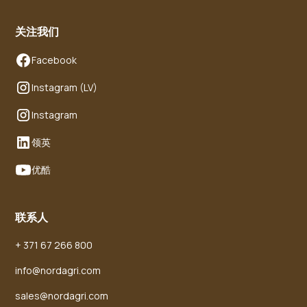
关注我们
Facebook
Instagram (LV)
Instagram
领英
优酷
联系人
+ 371 67 266 800
info@nordagri.com
sales@nordagri.com