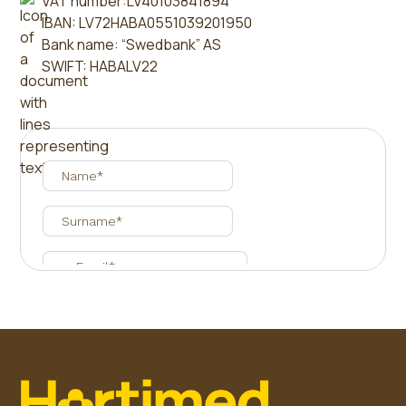
VAT number:LV40103841894
IBAN: LV72HABA0551039201950
Bank name: “Swedbank” AS
SWIFT: HABALV22