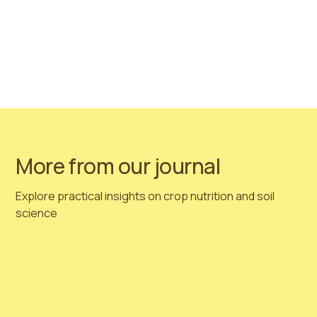
和配方的复杂程度！
请随时通过所有社交渠道联系我们并与Hortimed团队取得
联系——提前为您的种植季做好准备！如果您有任何其他
问题或兴趣，请查看更多关于
Hortimed 天然泥炭
产品信
息：
https://hortimed.com/natural-peat
请务必联系我们：
info@hortimedpeat.com
More from our journal
Explore practical insights on crop nutrition and soil
science