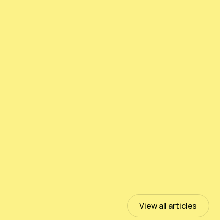
测试PeloidHUMUS® UNIVERSAL
July 13, 2023
Read more
View all articles