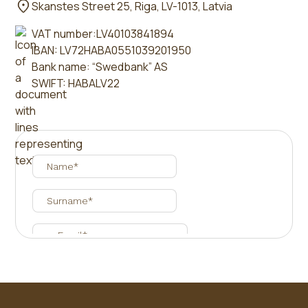
Skanstes Street 25, Riga, LV-1013, Latvia
VAT number:LV40103841894
IBAN: LV72HABA0551039201950
Bank name: “Swedbank” AS
SWIFT: HABALV22