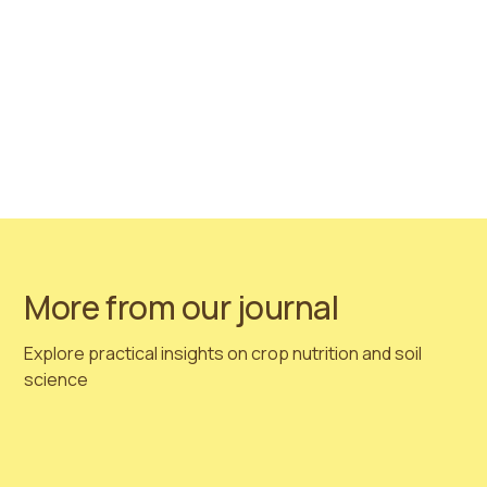
Hortimed 祝您圣诞快乐，2021年新年快乐！
与往年一样，我们的工厂将停工进行年度检查和设备维
护。工厂将于12月23日关闭，并于2021年1月4日重新开
放！我们还计划对包装和生产机器进行升级改造，以最佳
状态迎接2021年！
在此期间，工厂将暂停生产，但我们的办公室仍将开放，
我们非常乐意解答您关于新季度的问题，并接受订单和咨
询！
More from our journal
Explore practical insights on crop nutrition and soil
science