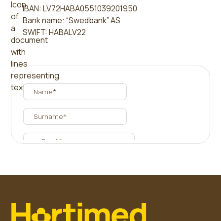
IBAN: LV72HABA0551039201950
Bank name: “Swedbank” AS
SWIFT: HABALV22