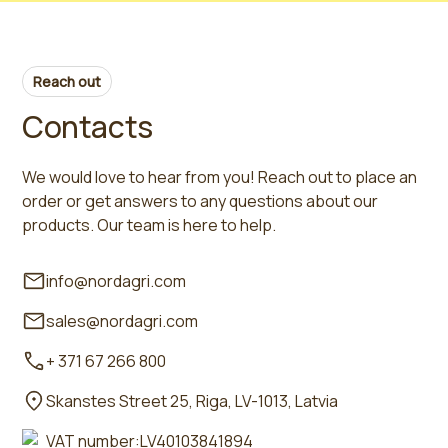
Reach out
Contacts
We would love to hear from you! Reach out to place an
order or get answers to any questions about our
products. Our team is here to help.
info@nordagri.com
sales@nordagri.com
+ 371 67 266 800
Skanstes Street 25, Riga, LV-1013, Latvia
VAT number:LV40103841894