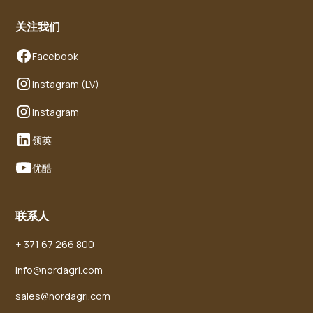
关注我们
Facebook
Instagram (LV)
Instagram
领英
优酷
联系人
+ 371 67 266 800
info@nordagri.com
sales@nordagri.com