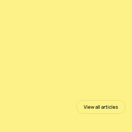
测试PeloidHUMUS® UNIVERSAL
July 13, 2023
Read more
View all articles