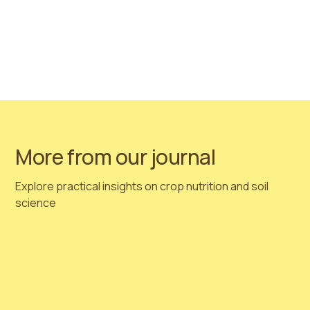
对我们的产品非常满意，我们始终建议您尝试与我们一同
种植！如果您对蓝莓产品感兴趣，请联系我们，我们将帮
助您选择最适合您的解决方案！如果您有任何其他问题或
兴趣，请查看更多关于
Hortimed天然泥炭
产品信息：
https://hortimed.com/natural-peat
请务必联系我们：
info@hortimedpeat.com
More from our journal
Explore practical insights on crop nutrition and soil
science