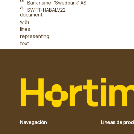
Bank name: “Swedbank” AS
SWIFT: HABALV22
Navegación
Líneas de pro