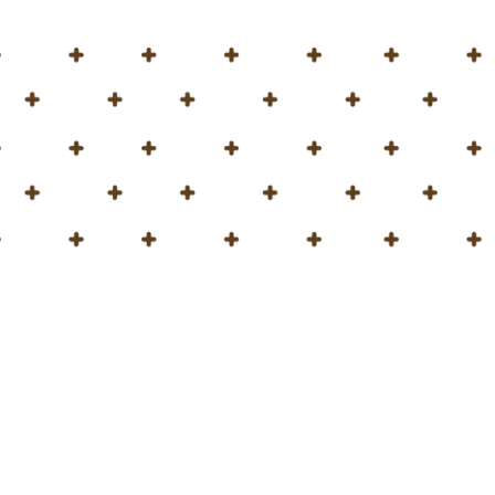
en sacos de 50 litros
!
por una sola persona.
as, verduras y flores.
electrónico o a