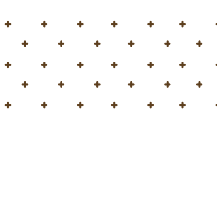
Home
Blog
Nuevos
En Hortimed Peat sie
Así que, a partir de j
Los nuevos sacos ten
Esta tierra para macet
¡También es ideal co
¡Pida el suyo con ant
través de cualquiera 