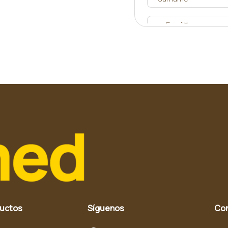
ductos
Síguenos
Co