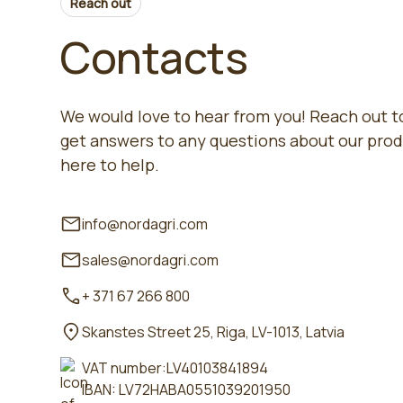
Reach out
Contacts
We would love to hear from you! Reach out to
get answers to any questions about our prod
here to help.
info@nordagri.com
sales@nordagri.com
+ 371 67 266 800
Skanstes Street 25, Riga, LV-1013, Latvia
VAT number:LV40103841894
IBAN: LV72HABA0551039201950