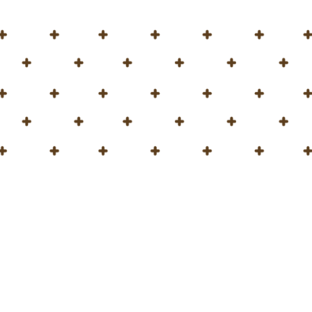
 sacos de tierra para macetas
mpre buscamos mejores soluciones para nuestros clientes.
ulio, presentaremos
la tierra para macetas universal Hortimed 
drán un diseño más elegante y serán más fáciles de manejar 
as universal es perfecta para plantar árboles y arbustos, frut
mo producto para el mercado minorista!
elación contactando con nuestro equipo de ventas por correo 
de nuestras cuentas de redes sociales!