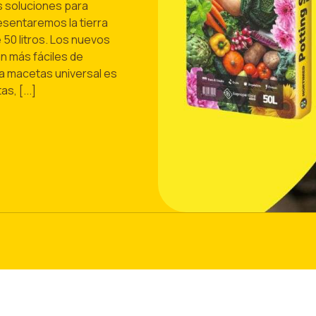
 soluciones para
presentaremos la tierra
50 litros. Los nuevos
n más fáciles de
ra macetas universal es
s, [...]