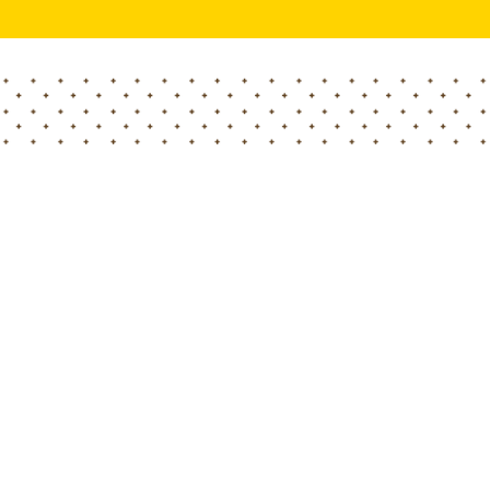
Home
Blog
¡Visítenos en IPM ESSEN ’24 en tan solo una semana!
¡Visite a Hortimed en IPM
ESSEN ’24!
Únase a nosotros en tan solo una semana en la feria
líder mundial de horticultura –
IPM ESSEN ’24
!
Estaremos allí para hablar sobre
turba
y
productos