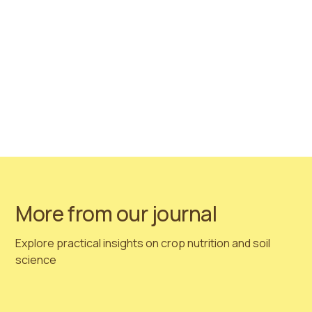
innovadores de bioestimulantes vegetales
.
Si desea concertar una reunión, no dude en ponerse
en contacto con nuestro Director de Ventas, Eriks, en
eriks@hortimedpeat.com. No dude en ponerse en
contacto con nosotros cuando le sea conveniente.
Reserve las fechas:
del 23 al 26 de enero en Essen,
Alemania
.
¡Nos vemos allí!
More from our journal
Explore practical insights on crop nutrition and soil
science