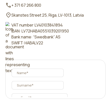
+ 371 67 266 800
Skanstes Street 25, Riga, LV-1013, Latvia
VAT number:LV40103841894
IBAN: LV72HABA0551039201950
Bank name: “Swedbank” AS
SWIFT: HABALV22