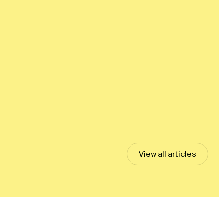
Pruebas de PeloidHUMUS® UNIVERSAL
July 13, 2023
Read more
View all articles