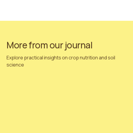
Anote las fechas:
del 15 al 18 de julio en Columbus,
Ohio
.
¡Nos vemos allí!
More from our journal
Explore practical insights on crop nutrition and soil
science