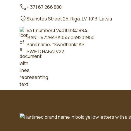
+ 371 67 266 800
Skanstes Street 25, Riga, LV-1013, Latvia
VAT number:LV40103841894
IBAN: LV72HABA0551039201950
Bank name: “Swedbank” AS
SWIFT: HABALV22