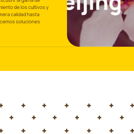
escubrir la gama de
ento de los cultivos y
imera calidad hasta
recemos soluciones
nos en Hortiflorexpo IPM Beijing 2024!