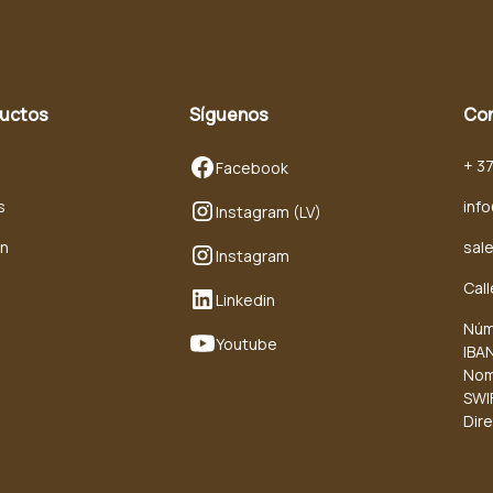
ductos
Síguenos
Co
+ 3
Facebook
s
inf
Instagram (LV)
en
sal
Instagram
Call
Linkedin
Núm
Youtube
IBA
Nom
SWI
Dire