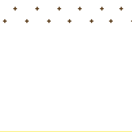
Nos complace anuncia
de mayo de 2024.
Visítenos en Hortiflo
rendimiento de los cul
bioestimulantes orgán
necesidades únicas de
➡️ Nos enorgullecemo
desarrollo, y nos co
por favor envíenos u
¡Nos vemos allí!
www.hortimedpeat.
#agriculture
|
#horti