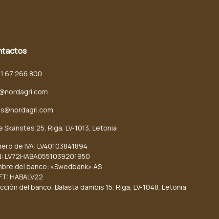
ntactos
71 67 266 800
o@nordagri.com
es@nordagri.com
e Skanstes 25, Riga, LV-1013, Letonia
ero de IVA: LV40103841894
N: LV72HABA0551039201950
bre del banco: «Swedbank» AS
FT: HABALV22
cción del banco: Balasta dambis 15, Riga, LV-1048, Letonia