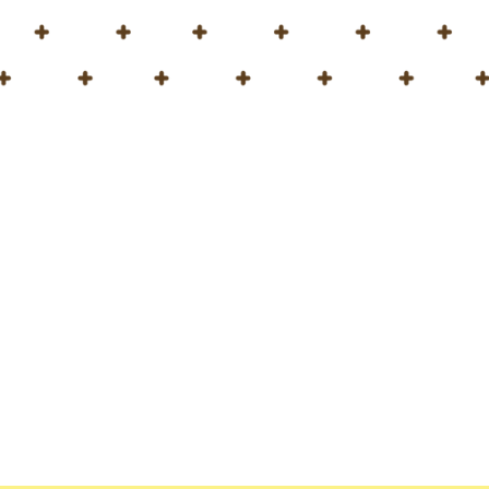
r que participaremos en la próxima
Hortiflorexpo IPM Beijing
rexpo IPM Beijing para descubrir la gama de productos diseña
tivos y mejorar la salud del suelo. Desde turba de primera cal
icos para plantas, ¡ofrecemos soluciones adaptadas para sa
 cada cultivador!
s de nuestros productos ecológicos, resultado de años de in
mplace demostrar cómo pueden beneficiar a su negocio.
Si ti
n correo electrónico a
sales@hortimedpeat.com
com
culture
|
#Hortiflorexpo
|
#IPM
|
#substrates
|
#peat