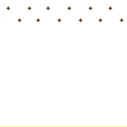
 en China del 23 al 25
dos para aumentar el
idad hasta
tisfacer las
vestigación y
ene alguna pregunta,