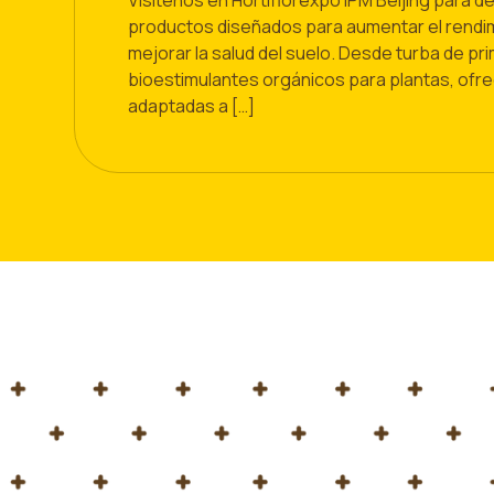
Visítenos en Hortiflorexpo IPM Beijing para d
productos diseñados para aumentar el rendimi
mejorar la salud del suelo. Desde turba de pr
bioestimulantes orgánicos para plantas, of
adaptadas a […]
Home
Blog
¡Visíta