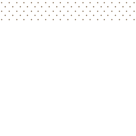
Home
Blog
¡Feliz Día de la Restauración de la Independencia, Letonia!
¡Feliz Día de la Restauración de la Independencia de la
República de Letonia!
¡Feliz Día de la Restauración de la Independencia,
Letonia!
En nombre de todo el equipo de Hortimed, extendemos
de todo corazón nuestros más cálidos deseos a todos
en este hermoso país al que tenemos el honor de
llamar hogar. ¡Que esta ocasión nos recuerde el valor
incalculable de la libertad y nos inspire a apreciarla y