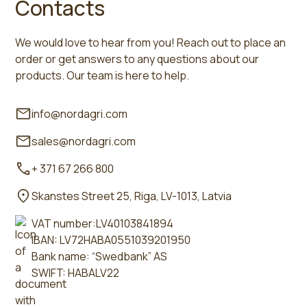
Contacts
We would love to hear from you! Reach out to place an
order or get answers to any questions about our
products. Our team is here to help.
info@nordagri.com
sales@nordagri.com
+ 371 67 266 800
Skanstes Street 25, Riga, LV-1013, Latvia
VAT number:LV40103841894
IBAN: LV72HABA0551039201950
Bank name: “Swedbank” AS
SWIFT: HABALV22