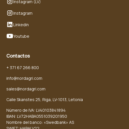
Instagram (LV)
Instagram
Linkedin
Youtube
Contactos
+ 371 67 266 800
info@nordagri.com
sales@nordagri.com
Calle Skanstes 25, Riga, LV-1013, Letonia
Número de IVA: LV40103841894
IBAN: LV72HABA0551039201950
Nombre del banco: «Swedbank» AS
SWIFT: HABALV22