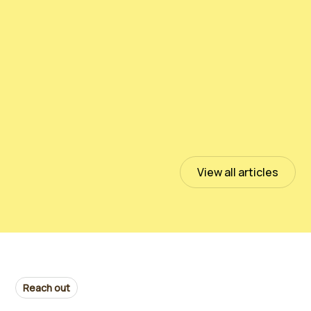
Pruebas de PeloidHUMUS® UNIVERSAL
July 13, 2023
Read more
View all articles
Reach out