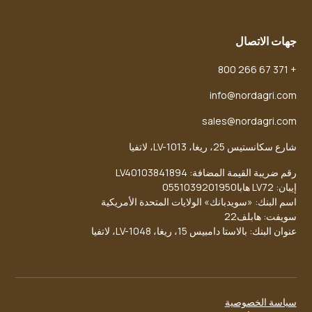
جهات الاتصال
+ 371 67 266 800
info@nordagri.com
sales@nordagri.com
شارع سكانستيس 25، ريغا، LV-1013، لاتفيا
رقم ضريبة القيمة المضافة: LV40103841894
إيبان: LV72 هابا0551039201950
اسم البنك: «سويدبانك» الولايات المتحدة الأمريكية
سويفت: هابلف22
عنوان البنك: بالاستا دامبيس 15، ريغا، LV-1048، لاتفيا
سياسة الخصوصية