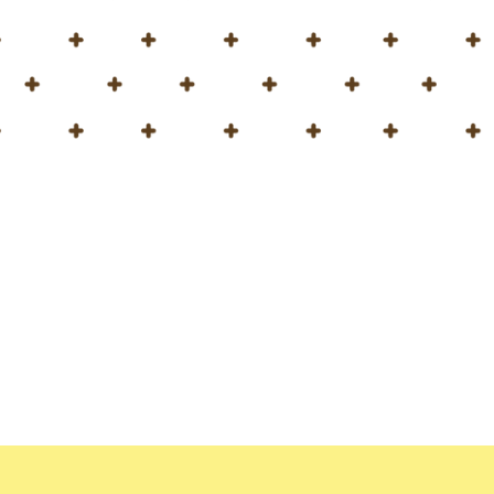
Home
Blog
اختبار PeloidHUMUS® UNIVERSAL
الاختبار ال
يسرنا أن نعلن أننا بدأنا باخ
على مدار الموسمين القادم
بهدف تحقيق عوائد أعلى.
ستُختتم الاختبارات في أ
ترقبوا آخر المستجدات حول 