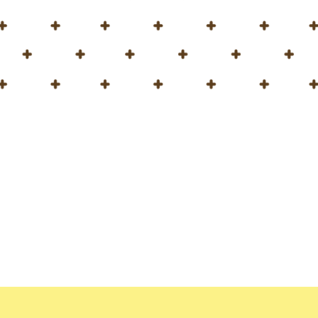
اخت
ميداني المفتوحة لدينا في فيلاني
تبار
PeloidHUMUS® UNIVERSAL
، محفزنا الحيوي القوي، على
القمح 
ين، سنراقب هذه المحاصيل عن كثب في منشأة الاختبار الميداني المفتوح
غسطس من العام المقبل.
تقدمنا ونتائجنا!