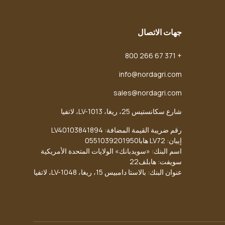
جهات الاتصال
+ 371 67 266 800
info@nordagri.com
sales@nordagri.com
شارع سكانستيس 25، ريغا، LV-1013، لاتفيا
رقم ضريبة القيمة المضافة: LV40103841894
إيبان: LV72 هابا0551039201950
اسم البنك: «سويدبانك» الولايات المتحدة الأمريكية
سويفت: هابلف22
عنوان البنك: بالاستا دامبيس 15، ريغا، LV-1048، لاتفيا