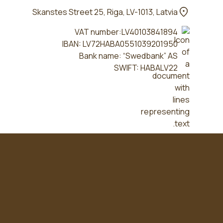
Skanstes Street 25, Riga, LV-1013, Latvia
VAT number:LV40103841894
IBAN: LV72HABA0551039201950
Bank name: “Swedbank” AS
SWIFT: HABALV22