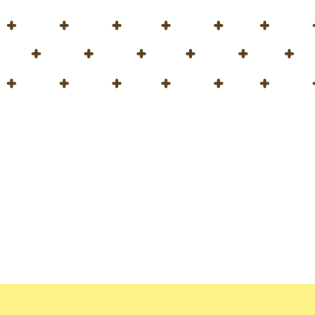
بار PeloidHUMUS® UNIVERSAL في منشأة
، لاتفيا
الشتوي
و
الكانولا الزيتية
.
ة لدينا في فيلاني،