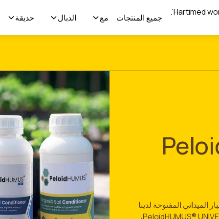
جميع المنتجات
مع
الدبال
حديقة
Peloi®
Pe في منشأة الاختبار الميداني المفتوحة لدينا
في فيلاني، لاتفيا. يسرنا أن نعلن أننا بدأنا باختبار PeloidHUMUS® UNIVERSAL،