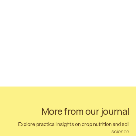
وتحليل تركيبات المنتجات المعدنية العضوية. تحتوي الإضافات
على منتجات ثانوية معالجة بطرق مختلفة: من أصل نباتي،
وبروتينات حيوانية، ورماد خشب غير معالج كيميائيًا، وصخور
معدنية، ومكونات تركيبية من أصل طبيعي.
تفي المواد الخام المستخدمة بمتطلبات الزراعة العضوية وفقًا
للائحة الاتحاد الأوروبي 834/2007. يتم تمويل المشروع
بالاشتراك مع الصندوق الزراعي الأوروبي للتنمية الريفية
(EAFRD). رقم المشروع: 19-00-A01620-000075. مزيد من
المعلومات حول الصندوق الزراعي الأوروبي للتنمية الريفية
(EAFRD) متوفرة هنا:
https://ec.europa.eu/info/food-
farming-fisheries/key-policies/common-
agricultural-policy/rural-development
More from our journal
Explore practical insights on crop nutrition and soil
science