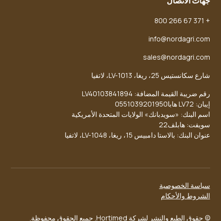
جهات الاتصال
+ 371 67 266 800
info@nordagri.com
sales@nordagri.com
شارع سكانستيس 25، ريغا، LV-1013، لاتفيا
رقم ضريبة القيمة المضافة: LV40103841894
إيبان: LV72 هابا0551039201950
اسم البنك: «سويدبانك» الولايات المتحدة الأمريكية
سويفت: هابلف22
عنوان البنك: بالاستا دامبيس 15، ريغا، LV-1048، لاتفيا
سياسة الخصوصية
الشروط والأحكام
© حقوق الطبع والنشر لشركة Hortimed. جميع الحقوق محفوظة.