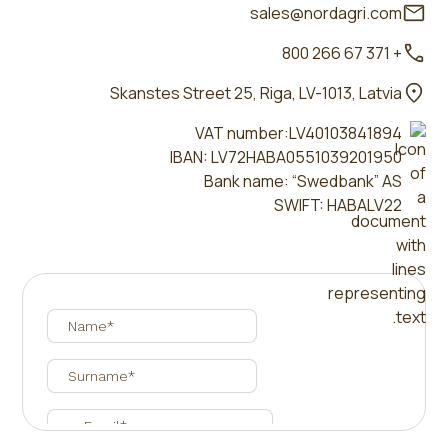
sales@nordagri.com
+ 371 67 266 800
Skanstes Street 25, Riga, LV-1013, Latvia
VAT number:LV40103841894
IBAN: LV72HABA0551039201950
Bank name: “Swedbank” AS
SWIFT: HABALV22